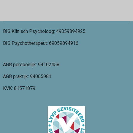
BIG Klinisch Psycholoog: 49059894925
BIG Psychotherapeut: 69059894916
AGB persoonlijk: 94102458
AGB praktijk: 94065981
KVK: 81571879